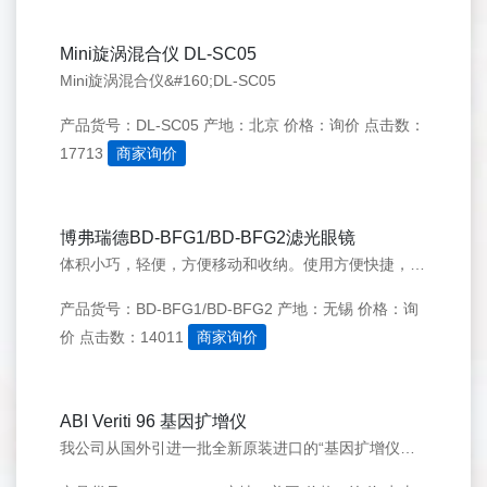
Mini旋涡混合仪 DL-SC05
Mini旋涡混合仪&#160;DL-SC05
产品货号：DL-SC05
产地：北京
价格：询价
点击数：
17713
商家询价
博弗瑞德BD-BFG1/BD-BFG2滤光眼镜
体积小巧，轻便，方便移动和收纳。使用方便快捷，阻隔98%以上蓝光，可伸缩镜架，适合所有人群。
产品货号：BD-BFG1/BD-BFG2
产地：无锡
价格：询
价
点击数：14011
商家询价
ABI Veriti 96 基因扩增仪
我公司从国外引进一批全新原装进口的“基因扩增仪器”，全是市面上畅销的型号，全面现货，价格优惠，多种型号，可供选择。ABI&#160;Veriti&#160;96&#160;/&#160;ABI&#160;2720&#160;/&#160;伯乐T100等等。更多品牌PCR产品欢迎来电详询。