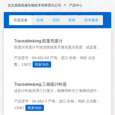
北京鼎国昌盛生物技术有限责任公司
产品中心
仪器设备
抗体
试剂
耗材
技术服务
Traceable&reg;双显亮度计
双显示亮度计可按流明或英尺烛光显示亮度，或是显示与某一参考点及选定光源（日光、白炽灯、荧光灯或水银灯）之间的百分比差值。
产品货号：06-662-64
产地：进口
价格：询价
点击
数：13872
商家询价
Traceable&reg;三画面计时器
这款计时器采用三行显示，能够同时为三项测试进行带闹铃的定时计时。
产品货号：06-662-3
产地：进口
价格：询价
点击数：
13367
商家询价