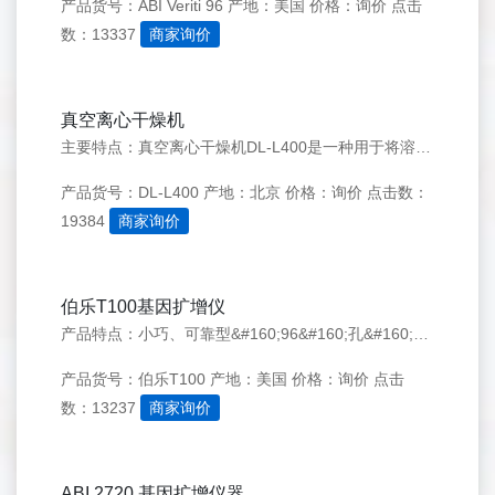
产品货号：ABI Veriti 96
产地：美国
价格：询价
点击
数：13337
商家询价
真空离心干燥机
主要特点：真空离心干燥机DL-L400是一种用于将溶剂蒸发出去的浓缩或干燥生物（非生物）样品的独特过程，离心干燥处理过后的样品可方便地用于各种定性和定量分析上。化学、生物化学、生物分析、免疫筛选及仪器分析，产品融合了离心、抽真空及加热三种因素，以有效地蒸发
产品货号：DL-L400
产地：北京
价格：询价
点击数：
19384
商家询价
伯乐T100基因扩增仪
产品特点：小巧、可靠型&#160;96&#160;孔&#160;PCR&#160;仪；带有温度梯度功能，能够同时检测&#160;8&#160;种退火温度；对&#160;1-100&#160;μl&#160;的样品体积进行准确加热，可得出一致的结果；5.7&#160;英寸触摸屏显示；96×0&#160;.2&#160;ml&#160;反应管；大升降
产品货号：伯乐T100
产地：美国
价格：询价
点击
数：13237
商家询价
ABI 2720 基因扩增仪器