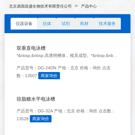
北京鼎国昌盛生物技术有限责任公司
产品中心
仪器设备
抗体
试剂
耗材
技术服务
双垂直电泳槽
*&nbsp;&nbsp;高透明槽体，模具成型。*&nbsp;&nbsp;外形美观，结实耐用。*&nbsp;&nbsp;采用1mm&nbsp;厚的玻璃边条，化学性能和机械性能更&nbsp;加稳定。*&nbsp;&nbsp;不采用U&nbsp;形硅胶条封胶，而是采用专利技术的倒胶架能够避免漏胶，*&nbsp;&nbsp;操作的可靠性、简
产品货号：DG-24DN
产地：北京
价格：询价
点击
数：13507
商家询价
琼脂糖水平电泳槽
产品货号：DG-32A
产地：北京
价格：询价
点击数：
13528
商家询价