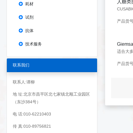
人糖类抗原
耗材
试剂
产品货号：
抗体
技术服务
Giems
适合大
产品货号：
联系我们
联系人:谭柳
地 址:北京市昌平区北七家镇北顺工业园区
（东沙384号）
电 话:010-62210403
传 真:010-89756821