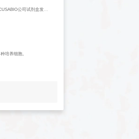
CUSABIO的9000多种ELISA Kits 覆盖200个种属，涉及15个研究领域，目前使用CUSABIO公司试剂盒发表的文献已达，1800多篇，并且每年都在以数百篇的量增长。
各种培养细胞。