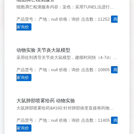
细胞凋亡检测服务内容：染色：采用TUNEL法进行细胞凋亡检测实验结果显微照相
产品货号：
产地：null
价格：询价
点击数：11252
商
家询价
动物实验 关节炎大鼠模型
采用佐剂诱导关节炎大鼠模型，建模时间快（4-7d），成功率高（90%以上），可模拟类风湿性关节炎（RA）。为RA发病机制探索及药物评价提供了动物体内模型.
产品货号：
产地：null
价格：询价
点击数：10805
商
家询价
大鼠肺部喷雾给药 动物实验
大鼠肺部喷雾给药&#160;针对肺部病变直接将药物喷到肺部靶向给药。
产品货号：
产地：null
价格：询价
点击数：11405
商
家询价