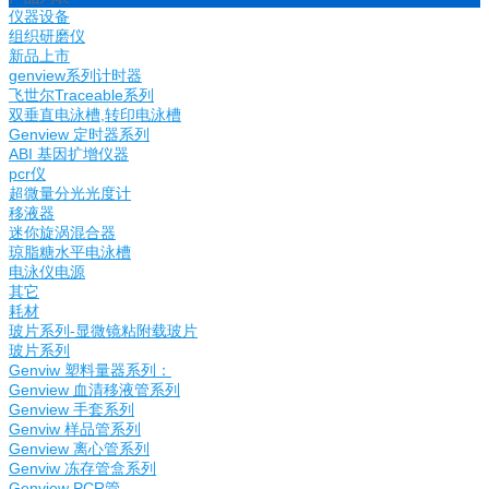
仪器设备
组织研磨仪
新品上市
genview系列计时器
飞世尔Traceable系列
双垂直电泳槽,转印电泳槽
Genview 定时器系列
ABI 基因扩增仪器
pcr仪
超微量分光光度计
移液器
迷你旋涡混合器
琼脂糖水平电泳槽
电泳仪电源
其它
耗材
玻片系列-显微镜粘附载玻片
玻片系列
Genviw 塑料量器系列：
Genview 血清移液管系列
Genview 手套系列
Genviw 样品管系列
Genview 离心管系列
Genviw 冻存管盒系列
Genview PCR管