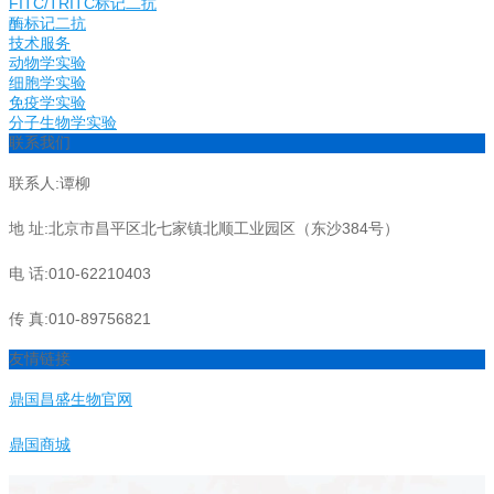
FITC/TRITC标记二抗
酶标记二抗
技术服务
动物学实验
细胞学实验
免疫学实验
分子生物学实验
联系我们
联系人:谭柳
地 址:北京市昌平区北七家镇北顺工业园区（东沙384号）
电 话:010-62210403
传 真:010-89756821
友情链接
鼎国昌盛生物官网
鼎国商城