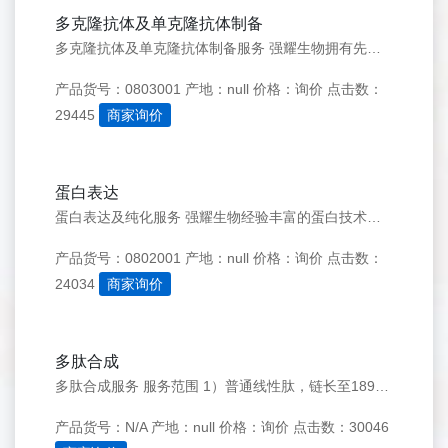
多克隆抗体及单克隆抗体制备
多克隆抗体及单克隆抗体制备服务 强耀生物拥有先进的抗体制备技术人员、完善的抗体生产设备、先进的抗体制备技术，为客户提供包括兔、小鼠、山羊等多物种的多克隆抗体制备服务。此外，我们还提供快速多克隆抗体制备服务，为客户节省45天左右宝贵时间；提供经济型多克隆抗体制备服务，满足客户小量制备或规模化生产的需
产品货号：0803001
产地：null
价格：询价
点击数：
29445
商家询价
蛋白表达
蛋白表达及纯化服务 强耀生物经验丰富的蛋白技术人员均具有多年的蛋白表达及纯化服务经验，可帮您打破蛋白表达及纯化的瓶颈，促进您的实验进程！我们的一站式新型服务，方便您直接订购从基因合成到蛋白表达、折叠、纯化以及稳定细胞系的扩大化培养等一整套的服务，您也可以根据自己的需要选择其中的某一项服务。 强耀生物
产品货号：0802001
产地：null
价格：询价
点击数：
24034
商家询价
多肽合成
多肽合成服务 服务范围 1）普通线性肽，链长至189个氨基酸，毫克至克级，纯度可达992）简单修饰肽：免费提供N端乙酰化，末端酰胺化3）复杂修饰肽：荧光标记肽（Cy3、Cy5、Cy5.5、Cy7、FAM、FITC、Rhodamine B、TAMRA等），同位素标记（N15、C13），订书肽（Sta
产品货号：N/A
产地：null
价格：询价
点击数：30046