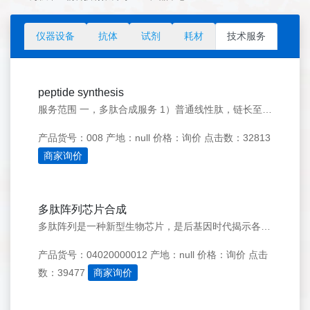
仪器设备
抗体
试剂
耗材
技术服务
peptide synthesis
服务范围 一，多肽合成服务 1）普通线性肽，链长至189个氨基酸，毫克至克级，纯度可达99%2）简单修饰肽：免费提供N端乙酰化，末端酰胺化3）复杂修饰肽：荧光标记肽（Cy3、Cy5、Cy5.5、Cy7、FAM、FITC、Rhodamine B、TAMRA等），同位素标记（N15、C13），订书肽（S
产品货号：008
产地：null
价格：询价
点击数：32813
商家询价
多肽阵列芯片合成
多肽阵列是一种新型生物芯片，是后基因时代揭示各种疾病和生化现象的最直接的研究技术。 该技术是将任意设计的氨基酸序列&mdash;多肽，在经过特殊处理的芯片上予以高密度地原位合成，每张芯片可承载几千个甚至更多的原位合成多肽。 该技术主要能用于检测蛋白质与其他蛋白质或物质（如多糖、核酸、化学合成物等）的
产品货号：04020000012
产地：null
价格：询价
点击
数：39477
商家询价