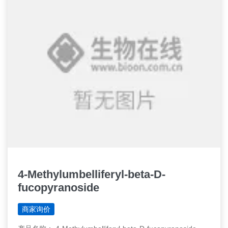
4-Methylumbelliferyl-beta-D-
fucopyranoside
商家询价