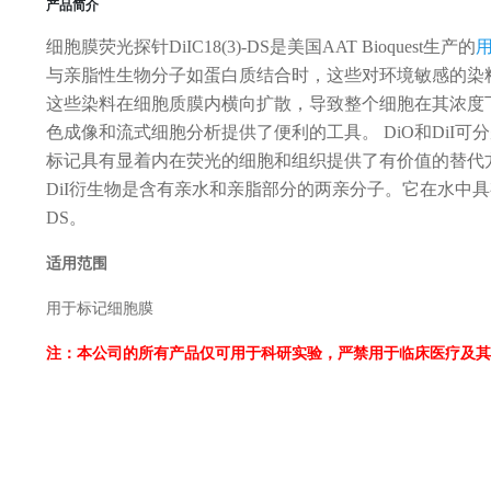
产品简介
细胞膜荧光探针DiIC18(3)-DS是美国AAT Bioquest生产的
与亲脂性生物分子如蛋白质结合时，这些对环境敏感的染
这些染料在细胞质膜内横向扩散，导致整个细胞在其浓度下均
色成像和流式细胞分析提供了便利的工具。 DiO和DiI可分别
标记具有显着内在荧光的细胞和组织提供了有价值的替代
DiI衍生物是含有亲水和亲脂部分的两亲分子。它在水中具
DS。
适用范围
用于标记细胞膜
注：本公司的所有产品仅可用于科研实验，严禁用于临床医疗及其