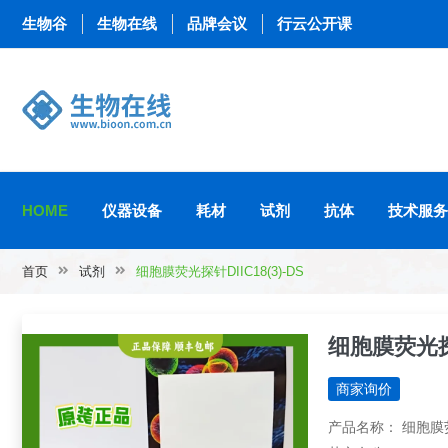
生物谷
生物在线
品牌会议
行云公开课
HOME
仪器设备
耗材
试剂
抗体
技术服务
首页
试剂
细胞膜荧光探针DIIC18(3)-DS
细胞膜荧光探针D
商家询价
产品名称： 细胞膜荧光