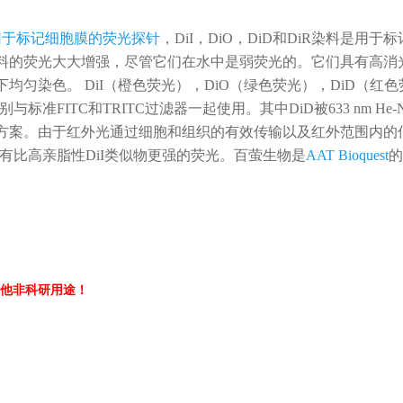
用于标记细胞膜的荧光探针
，DiI，DiO，DiD和DiR染料是
料的荧光大大增强，尽管它们在水中是弱荧光的。它们具有高消
匀染色。 DiI（橙色荧光），DiO（绿色荧光），DiD（红
与标准FITC和TRITC过滤器一起使用。其中DiD被633 nm 
方案。由于红外光通过细胞和组织的有效传输以及红外范围内的低
有比高亲脂性DiI类似物更强的荧光。百萤生物是
AAT Bioquest
的
他非科研用途！