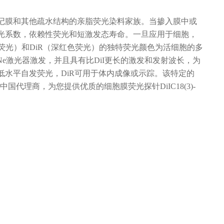
用于标记膜和其他疏水结构的亲脂荧光染料家族。当掺入膜中或
光系数，依赖性荧光和短激发态寿命。一旦应用于细胞，
色荧光）和DiR（深红色荧光）的独特荧光颜色为活细胞的多
He-Ne激光器激发，并且具有比DiI更长的激发和发射波长，为
水平自发荧光，DiR可用于体内成像或示踪。该特定的
中国代理商，为您提供优质的细胞膜荧光探针DiIC18(3)-