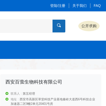
登陆/注册
关于我们
FAQ
公开求购
西安百萤生物科技有限公司
联系人 :
第五经理
地址 :
西安市高新区草堂科技产业基地秦岭大道西6号科技企业
加速器二区9幢2单元20401号房