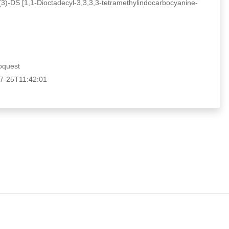
S [1,1-Dioctadecyl-3,3,3,3-tetramethylindocarbocyanine-
quest
25T11:42:01